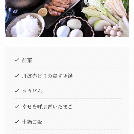
前菜
丹波赤どりの鶏すき鍋
〆うどん
幸せを呼ぶ青いたまご
土鍋ご飯