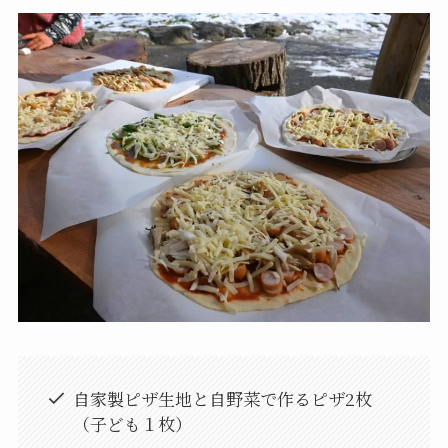
自家製ピザ生地と自野菜で作るピザ2枚
（子ども１枚）