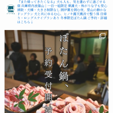
『また帰ってきたくなる』犬も人も、気を遣わずに過ごせる
宿
兵庫県丹波篠山｜一日一組限定
保護犬・怖がりな子も安心
頭数・犬種・大きさ制限なし
囲炉裏を囲む夜、里山の静かな
ドッグラン
犬と共にゆるむ心、ヒノキ露天風呂で整う体
日帰
り・ロングステイプランあり
冬季限定ぼたん鍋
ご予約・詳細
はこちら↓