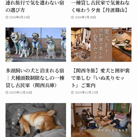
連れ旅行で気を遣わない宿
一棟貸し古民家で気兼ねな
の選び方
く味わう夕食【丹波篠山】
2026年6月24日
2026年2月28日
多頭飼いの犬と泊まれる宿
【関西冬旅】愛犬と囲炉裏
｜犬種頭数制限なしの一棟
で楽しむ『いぬ炙りセッ
貸し古民家（関西兵庫）
ト』ご案内
2025年12月26日
2025年12月23日