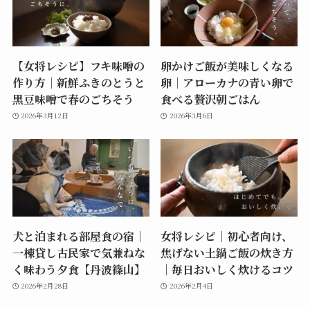
【女将レシピ】フキ味噌の
卵かけご飯が美味しくなる
作り方｜新鮮ふきのとうと
卵｜アローカナの青い卵で
黒豆味噌で春のごちそう
食べる贅沢朝ごはん
2026年3月12日
2026年3月6日
犬と泊まれる部屋食の宿｜
女将レシピ｜初心者向け、
一棟貸し古民家で気兼ねな
焦げない土鍋ご飯の炊き方
く味わう夕食【丹波篠山】
｜毎日おいしく炊けるコツ
2026年2月28日
2026年2月4日