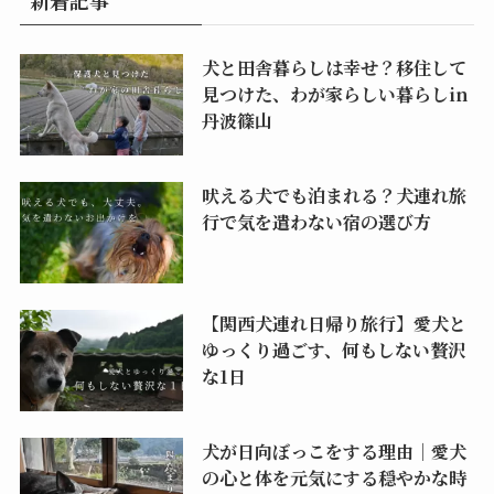
犬と田舎暮らしは幸せ？移住して
見つけた、わが家らしい暮らしin
丹波篠山
吠える犬でも泊まれる？犬連れ旅
行で気を遣わない宿の選び方
【関西犬連れ日帰り旅行】愛犬と
ゆっくり過ごす、何もしない贅沢
な1日
犬が日向ぼっこをする理由｜愛犬
の心と体を元気にする穏やかな時