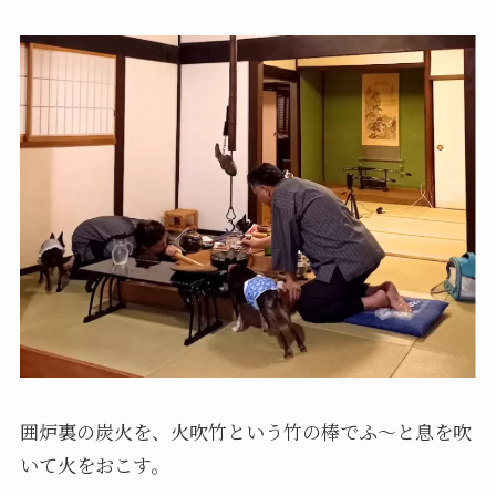
囲炉裏の炭火を、火吹竹という竹の棒でふ～と息を吹
いて火をおこす。