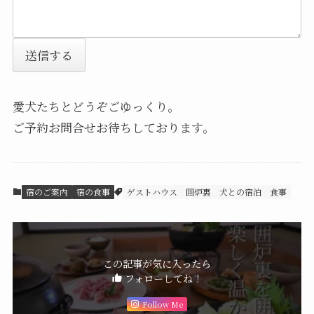
送信する
愛犬たちとどうぞごゆっくり。
ご予約お問合せお待ちしております。
宿のご案内
宿の食事
ゲストハウス
囲炉裏
犬との宿泊
食事
この記事が気に入ったら
フォローしてね！
Follow Me