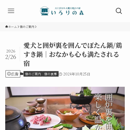
ホーム
宿のご案内
愛犬と囲炉裏を囲んでぼたん鍋/鶏
2026
すき鍋｜おなかも心も満たされる
2/26
宿
広告
宿のご案内
宿の食事
2024年10月25日