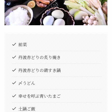
前菜
丹波赤どりの炙り焼き
丹波赤どりの鶏すき鍋
〆うどん
幸せを呼ぶ青いたまご
土鍋ご飯