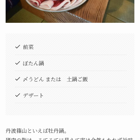
前菜
ぼたん鍋
〆うどん または 土鍋ご飯
デザート
丹波篠山といえば牡丹鍋。
猪肉の脂は、こてこてに見えて実は全然もたれず旨味