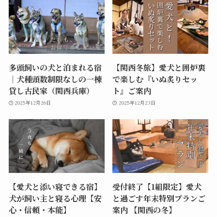
多頭飼いの犬と泊まれる宿
【関西冬旅】愛犬と囲炉裏
｜犬種頭数制限なしの一棟
で楽しむ『いぬ炙りセッ
貸し古民家（関西兵庫）
ト』ご案内
2025年12月26日
2025年12月23日
【愛犬と添い寝できる宿】
受付終了【1組限定】愛犬
犬が飼い主と寝る心理【安
と過ごす年末特別プランご
心・信頼・本能】
案内 【関西の冬】